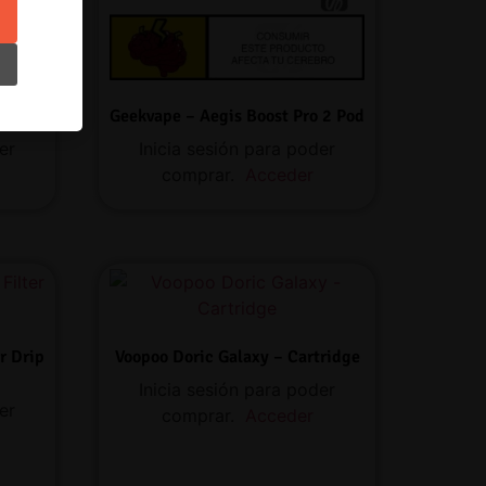
Geekvape – Aegis Boost Pro 2 Pod
er
Inicia sesión para poder
comprar.
Acceder
r Drip
Voopoo Doric Galaxy – Cartridge
Inicia sesión para poder
er
comprar.
Acceder