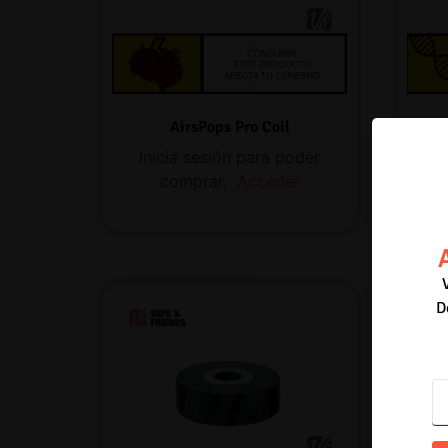
AirsPops Pro Coil
A
Inicia sesión para poder
I
comprar.
Acceder
D