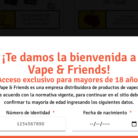
irsPops Refillable pods
Aspire – BP Replacement 
0.15 Ohm
nicia sesión para poder
¡Te damos la bienvenida a
Inicia sesión para pod
comprar.
Acceder
comprar.
Acceder
Vape & Friends!
Acceso exclusivo para mayores de 18 año
Vape & Friends es una empresa distribuidora de productos de vapeo
e acuerdo con la normativa vigente, para continuar en el sitio deb
confirmar tu mayoría de edad ingresando los siguientes datos.
Número de identidad
Fecha de nacimiento