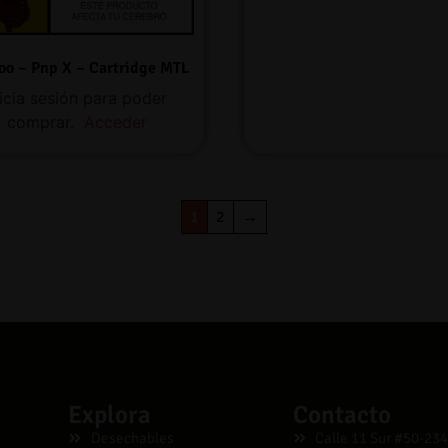
oo – Pnp X – Cartridge MTL
nicia sesión para poder
comprar.
Acceder
1
2
→
Explora
Contacto
Desechables
Calle 11 Sur #50-234