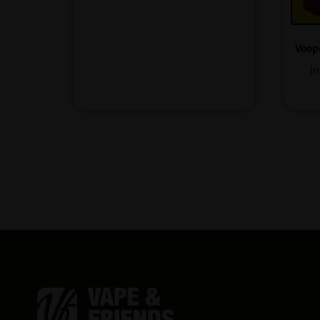
Voop
I