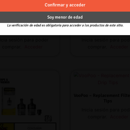
Confirmar y acceder
Soy menor de edad
La verificación de edad es obligatoria para acceder a los productos de este sitio.
Aspire Huracan – Tank
Aspire Veynom – Pod
nicia sesión para poder
Inicia sesión para pod
comprar.
Acceder
comprar.
Acceder
VooPoo – Replacement Filte
Tips
Inicia sesión para pod
comprar.
Acceder