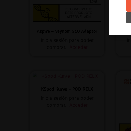
Aspire – Veynom 510 Adaptor
Inicia sesión para poder
I
comprar.
Acceder
KSpod Kurve – POD RELX
Inicia sesión para poder
comprar.
Acceder