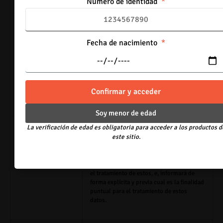
Número de identidad
Dada la relevancia de alguna información para establecer contacto
con nuestros funcionarios, contratistas, clientes y usuarios, así como
Fecha de nacimiento
la videovigilancia en las instalaciones de la entidad; algunos datos o
información pueden ser considerados datos sensibles, por ello, el
VAPE & FRIENDS S.A.S.,
garantizará que el tratamiento de esta
información se realizará buscando establecer mecanismos que
mejoren sus procesos de atención y en cumplimiento de las
disposiciones contenidas en la Ley 1581 de 2012 y el capítulo 25 del
Confirmar y acceder
Decreto 1074 de 2015.
Soy menor de edad
La verificación de edad es obligatoria para acceder a los productos d
5.1. DATOS /
En caso de requerir recolección de datos
este sitio.
INFORMACIÓN
relativos al estado de salud de las
SOBRE EL ESTADO
personas,
VAPE & FRIENDS S.A.S.,
deberá
DE SALUD
informar al titular que por tratarse de
datos sensibles no está obligado a otorgar
el tratamiento de estos, e, informará de
forma explícita y previa cual es la finalidad
puntual para el tratamiento de estos
datos.