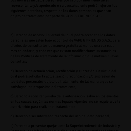
Los titulares de datos personales por sí o por intermedio de su
representante y/o apoderado o su causahabiente podrán ejercer los
siguientes derechos, respecto de los datos personales que sean
objeto de tratamiento por parte de
VAPE & FRIENDS S.A.S.:
a)
Derecho de acceso: En virtud del cual podrá acceder a los datos
personales que estén bajo el control de
VAPE & FRIENDS S.A.S.,
para
efectos de consultarlos de manera gratuita al menos una vez cada
mes calendario, y cada vez que existan modificaciones sustanciales
de las Políticas de Tratamiento de la información que motiven nuevas
consultas;
b)
Derecho de actualización, rectificación y supresión: En virtud del
cual podrá solicitar la actualización, rectificación y/o supresión de
los datos personales objeto de tratamiento, de tal manera que se
satisfagan los propósitos del tratamiento;
c)
Derecho a solicitar prueba de la autorización: salvo en los eventos
en los cuales, según las normas legales vigentes, no se requiera de la
autorización para realizar el tratamiento;
d)
Derecho a ser informado respecto del uso del dato personal;
e)
Derecho a presentar quejas ante la Superintendencia de Industria y
Comercio: por infracciones a lo dispuesto en la normatividad vigente