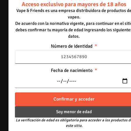
El cambio por otro bien idéntico.
Acceso exclusivo para mayores de 18 años
La devolución del dinero.
Vape & Friends es una empresa distribuidora de productos d
vapeo.
En caso de que resulte procedente reparar el bien, el
De acuerdo con la normativa vigente, para continuar en el siti
debes confirmar tu mayoría de edad ingresando los siguiente
término para tal efecto no podrá superar los treinta
datos.
(30) días hábiles, contados a partir de la fecha en que
VAPE & FRIENDS S.A.S.
determinó que la garantía
Número de identidad
resulta procedente.
Fecha de nacimiento
DEVOLUCIONES
.
No se aceptan devoluciones ni cambios de líquidos
bases libres, sales de nicotina, aromas o bases
abiertos, así como de ningún otro producto
Confirmar y acceder
consumible debido a razones de higiene y seguridad.
Para productos consumibles y no consumibles solo
Soy menor de edad
será procedente la devolución cuando el producto
La verificación de edad es obligatoria para acceder a los productos d
que se le entregue al consumidor no sea
este sitio.
exactamente el solicitado por este, para lo cual, el