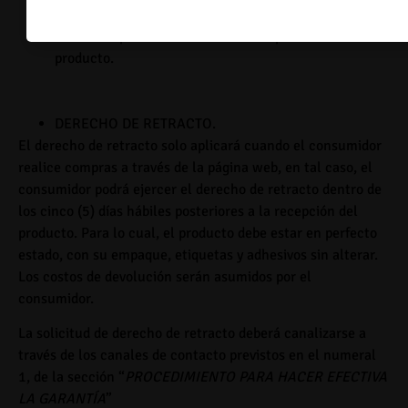
consumidor tiene un término de un (1) día hábil
contado a partir de la fecha de recepción del
producto.
DERECHO DE RETRACTO
.
El derecho de retracto solo aplicará cuando el consumidor
realice compras a través de la página web, en tal caso, el
consumidor podrá ejercer el derecho de retracto dentro de
los
cinco (5) días hábiles
posteriores a la recepción del
producto. Para lo cual, el producto debe estar en perfecto
estado, con su empaque, etiquetas y adhesivos sin alterar.
Los costos de devolución serán asumidos por el
consumidor.
La solicitud de derecho de retracto deberá canalizarse a
través de los canales de contacto previstos en el numeral
1, de la sección “
PROCEDIMIENTO PARA HACER EFECTIVA
LA GARANTÍA
”