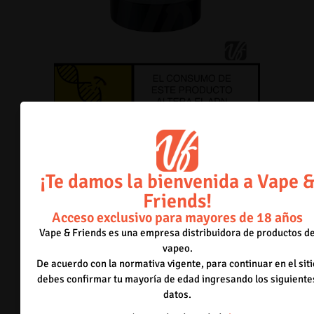
¡Te damos la bienvenida a Vape 
Aspire – Veynom 510 Adaptor
Friends!
Acceso exclusivo para mayores de 18 años
Inicia sesión para poder comprar.
Acceder
Vape & Friends es una empresa distribuidora de productos d
Solo para mayores de 18 años.
vapeo.
De acuerdo con la normativa vigente, para continuar en el siti
debes confirmar tu mayoría de edad ingresando los siguiente
datos.