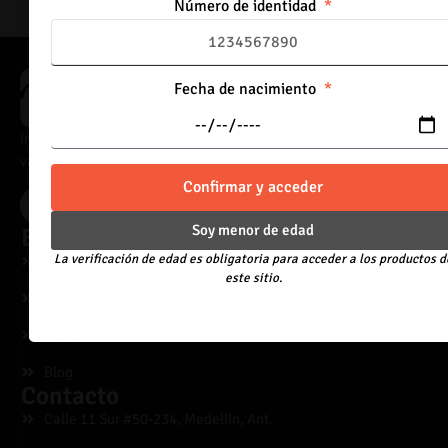
Número de identidad
Fecha de nacimiento
Importadores directos de vaporizadores, con acceso a catálogo
variado y precios adaptados al canal mayorista.
Confirmar y acceder
Acceder
Soy menor de edad
Explora
La verificación de edad es obligatoria para acceder a los productos d
Desechables
este sitio.
Líquidos
Equipos
Blog
Contacto
Calle 11 Sur #50-234, Medellín, Ant.