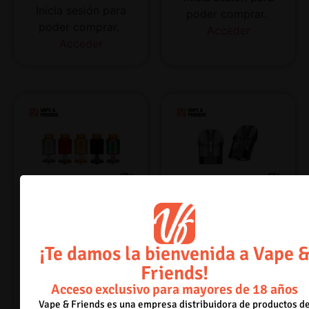
Inicia sesión para
poder comprar.
poder comprar.
Acceder
Acceder
TVL reload RDTA
Vaporesso Osmall 2 pod
¡Te damos la bienvenida a Vape 
Inicia sesión para
Inicia sesión para
Friends!
poder comprar.
poder comprar.
Acceso exclusivo para mayores de 18 años
Acceder
Acceder
Vape & Friends es una empresa distribuidora de productos d