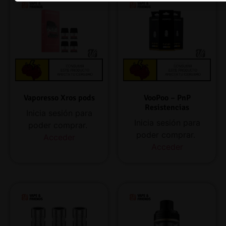
Vaporesso Xros pods
VooPoo – PnP
Resistencias
Inicia sesión para
Inicia sesión para
poder comprar.
poder comprar.
Acceder
Acceder