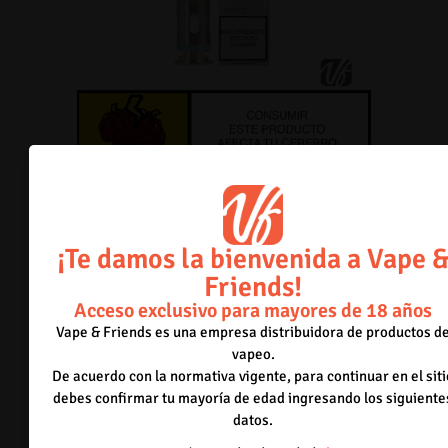
¡Te damos la bienvenida a Vape 
Aspire – BP Replacement Coil
Friends!
0.15 Ohm
Acceso exclusivo para mayores de 18 años
Inicia sesión para poder comprar.
Acceder
Vape & Friends es una empresa distribuidora de productos d
Solo para mayores de 18 años.
vapeo.
De acuerdo con la normativa vigente, para continuar en el siti
debes confirmar tu mayoría de edad ingresando los siguiente
datos.