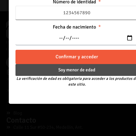
Número de identidad
Fecha de nacimiento
Importadores directos de vaporizadores, con acceso a catálogo
variado y precios adaptados al canal mayorista.
Confirmar y acceder
Acceder
Soy menor de edad
Explora
La verificación de edad es obligatoria para acceder a los productos d
Desechables
este sitio.
Líquidos
Equipos
Blog
Contacto
Calle 11 Sur #50-234, Medellín, Ant.