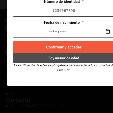
Número de identidad
Fecha de nacimiento
Importadores directos de vaporizadores, con acceso a catálogo
variado y precios adaptados al canal mayorista.
Confirmar y acceder
Acceder
Soy menor de edad
Explora
La verificación de edad es obligatoria para acceder a los productos d
Desechables
este sitio.
Líquidos
Equipos
Blog
Contacto
Calle 11 Sur #50-234, Medellín, Ant.