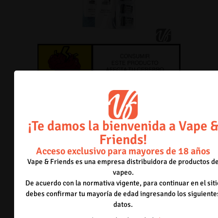
¡Te damos la bienvenida a Vape 
Pods Mico
Friends!
Acceso exclusivo para mayores de 18 años
Inicia sesión para poder comprar.
Acceder
Vape & Friends es una empresa distribuidora de productos d
Solo para mayores de 18 años.
vapeo.
De acuerdo con la normativa vigente, para continuar en el siti
debes confirmar tu mayoría de edad ingresando los siguiente
datos.