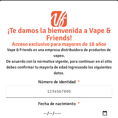
dispositivos de 15.000, 25.000 y hasta 35.000 puffs
son los más buscados por usuarios que quieren mayor
duración, mejor sabor y menos preocupaciones al
momento de vapear. En esta guía descubrirás cuáles
son los vapeadores con más puffs del mercado, sus […]
¡Te damos la bienvenida a Vape &
Friends!
Cómo elegir el líquido ideal
Acceso exclusivo para mayores de 18 años
para tu vaporizador
Vape & Friends es una empresa distribuidora de productos de
vapeo.
De acuerdo con la normativa vigente, para continuar en el sitio
debes confirmar tu mayoría de edad ingresando los siguientes
datos.
Número de identidad
Fecha de nacimiento