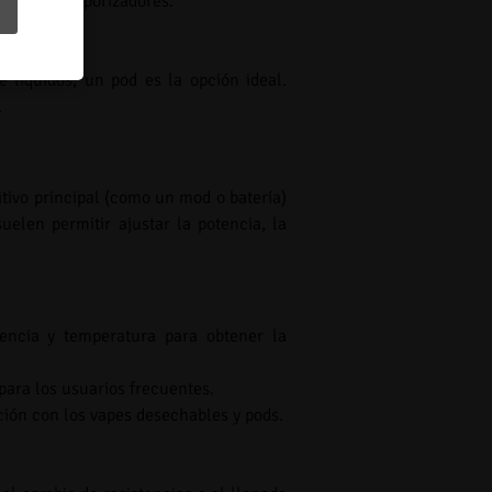
 kits de vaporizadores.
 líquidos, un pod es la opción ideal.
.
itivo principal (como un mod o batería)
suelen permitir ajustar la potencia, la
tencia y temperatura para obtener la
 para los usuarios frecuentes.
ión con los vapes desechables y pods.