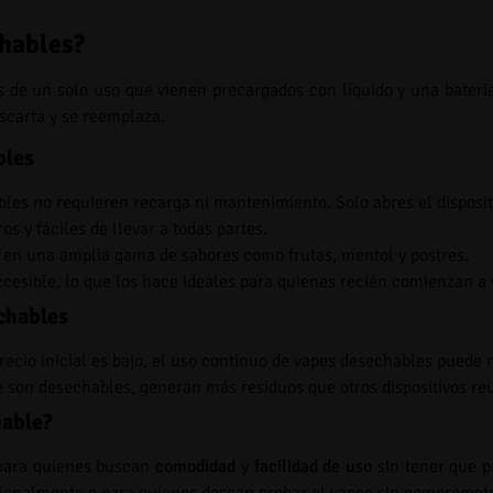
chables?
s de un solo uso que vienen precargados con líquido y una baterí
descarta y se reemplaza.
bles
bles no requieren recarga ni mantenimiento. Solo abres el disposit
os y fáciles de llevar a todas partes.
s en una amplia gama de sabores como frutas, mentol y postres.
 accesible, lo que los hace ideales para quienes recién comienzan a 
chables
recio inicial es bajo, el uso continuo de vapes desechables puede r
e son desechables, generan más residuos que otros dispositivos reu
hable?
 para quienes buscan
comodidad
y
facilidad de uso
sin tener que p