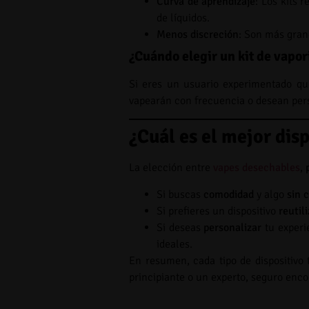
Curva de aprendizaje
: Los kits 
de líquidos.
Menos discreción
: Son más gran
¿Cuándo elegir un kit de vapor
Si eres un usuario experimentado q
vapearán con frecuencia o desean pers
¿Cuál es el mejor disp
La elección entre
vapes desechables
,
Si buscas
comodidad
y algo
sin 
Si prefieres un dispositivo
reutil
Si deseas
personalizar
tu experi
ideales.
En resumen, cada tipo de dispositivo 
principiante o un experto, seguro enco