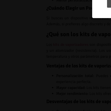
Menor personalización
: Los pod
¿Cuándo Elegir un Pod?
Si buscas un dispositivo
reutilizable
Además, si prefieres algo discreto y d
¿Qué son los kits de vap
Los
kits de vaporizadores
son dispositi
y un atomizador (resistencia). Los usu
temperatura y otros parámetros para p
Ventajas de los kits de vapori
Personalización total
: Puedes 
experiencia perfecta.
Mayor capacidad
: Los kits tiene
Mejor rendimiento
: Los kits ofr
Desventajas de los kits de vap