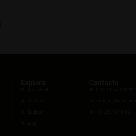
Explora
Contacto
Desechables
Calle 11 Sur #50-234
Líquidos
contacto@vapeandf
Equipos
+57 315 757 1465
Blog