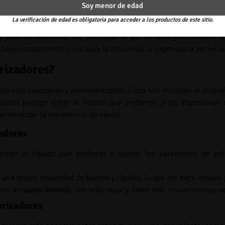
s tienen menos opciones de personalización en comparación con los
Soy menor de edad
La verificación de edad es obligatoria para acceder a los productos de este sitio.
y
fácil de mantener
sin preocuparte por la recarga constante de
e bajo mantenimiento, los pods te ofrecerán la experiencia perfecta
orizadores?
vos más avanzados y personalizables. Estos kits incluyen el dispos
arios pueden elegir el líquido que prefieren, y los dispositivos 
ersonalizar la experiencia de vapeo.
zadores
elegir el líquido que prefieras y ajustar los parámetros de po
n una mayor capacidad de batería y líquido, lo que los hace ideales
ecen un
vapeo intenso
, con más vapor y sabor más rico en comparac
orizadores