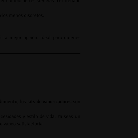
el cambio de resistencias o el llenado
rlos menos discretos.
á la mejor opción. Ideal para quienes
dimiento
, los
kits de vaporizadores
son
cesidades y estilo de vida. Ya seas un
e vapeo satisfactoria.