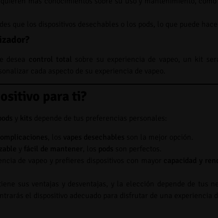
requieren más conocimientos sobre su uso y mantenimiento, como 
des que los dispositivos desechables o los pods, lo que puede hace
izador?
ue desea
control total
sobre su experiencia de vapeo, un kit ser
onalizar cada aspecto de su experiencia de vapeo.
ositivo para ti?
pods
y
kits
depende de tus preferencias personales:
complicaciones
, los
vapes desechables
son la mejor opción.
izable
y
fácil de mantener
, los
pods
son perfectos.
encia de vapeo y prefieres dispositivos con mayor
capacidad y ren
tiene sus ventajas y desventajas, y la elección depende de tus ne
ntrarás el dispositivo adecuado para disfrutar de una experiencia d