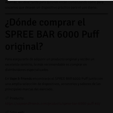
Además, es ideal tanto para quienes están comenzando como para
usuarios que desean un dispositivo práctico para el uso diario.
¿Dónde comprar el
SPREE BAR 6000 Puff
original?
Para asegurarte de adquirir un producto original y recibir un
excelente servicio, lo más recomendable es comprar en
distribuidores especializados.
En
Vape & Friends
encontrarás el SPREE BAR 6000 Puff junto con
una amplia selección de dispositivos, accesorios y sabores de las
principales marcas del mercado.
Producto:
https://vapeandfriends.com/producto/spree-bar-6000-puff-kit/
Sitio web: