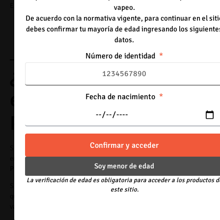
El SPREE BAR 6000 Puff es una excelente opción para:
vapeo.
De acuerdo con la normativa vigente, para continuar en el siti
Personas que buscan un dispositivo sencillo.
debes confirmar tu mayoría de edad ingresando los siguiente
Usuarios que prefieren sabores intensos.
datos.
Quienes desean una batería recargable.
Personas que buscan mayor duración que un vape tradicional.
Número de identidad
¿Vale la pena comprar
el SPREE BAR 6000
Fecha de nacimiento
Puff?
Confirmar y acceder
Si buscas un dispositivo cómodo, moderno y con una buena relación
entre duración, rendimiento y facilidad de uso, el
SPREE BAR 6000
Soy menor de edad
Puff
es una alternativa muy recomendable.
La verificación de edad es obligatoria para acceder a los productos d
Su sistema recargable permite aprovechar mejor la batería, mientras
este sitio.
que sus cápsulas ofrecen una experiencia consistente y una amplia
variedad de sabores.