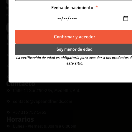
Fecha de nacimiento
Importadores directos de vaporizadores, con acceso a catálogo
variado y precios adaptados al canal mayorista.
Acceder
Explora
Confirmar y acceder
Desechables
Soy menor de edad
Líquidos
La verificación de edad es obligatoria para acceder a los productos d
este sitio.
Equipos
Blog
Contacto
Calle 11 Sur #50-234, Medellín, Ant.
contacto@vapeandfriends.com
+57 315 757 1465
Horarios
Lunes - Viernes: 9:00am a 6:00pm