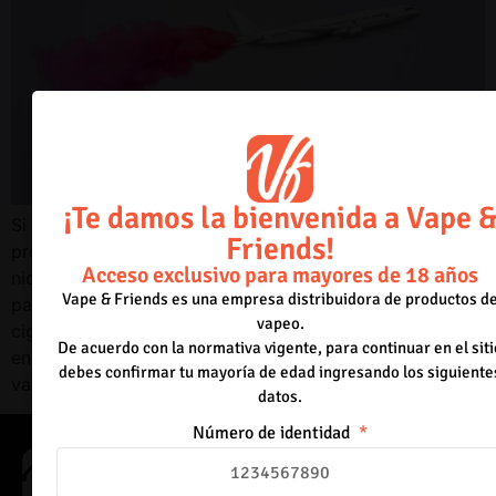
¡Te damos la bienvenida a Vape 
Si completaste tu transición al vapeo y ya no fumas, es
Friends!
probable que hayas notado que tu necesidad de
Acceso exclusivo para mayores de 18 años
nicotina ha disminuido. Es posible que ahora puedas
Vape & Friends es una empresa distribuidora de productos d
pasar más tiempo sin vapear que antes sin fumar
vapeo.
cigarrillos. Sin embargo, si planeas viajar, especialmente
De acuerdo con la normativa vigente, para continuar en el siti
en avión, puede surgir la pregunta: ¿puedes llevar tu
debes confirmar tu mayoría de edad ingresando los siguiente
vaporizador contigo? En […]
datos.
Número de identidad