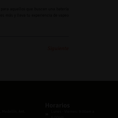
n para aquellos que buscan una batería
res más y lleva tu experiencia de vapeo
Siguiente
Horarios
, Medellín, Ant.
Lunes - Viernes: 9:00am a
6:00pm