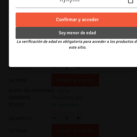
71 disponibles
-
+
Confirmar y acceder
Añadir al carrito
Soy menor de edad
50mg
La verificación de edad es obligatoria para acceder a los productos d
Cereal Bars
este sitio.
71 disponibles
-
+
Añadir al carrito
50mg
Strawberry Milk
54 disponibles
-
+
Añadir al carrito