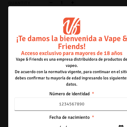
-
+
Añadir al carrito
30mg
Strawberry Milk
¡Te damos la bienvenida a Vape 
64 disponibles
Friends!
-
+
Acceso exclusivo para mayores de 18 años
Vape & Friends es una empresa distribuidora de productos d
Añadir al carrito
vapeo.
50mg
De acuerdo con la normativa vigente, para continuar en el siti
Strawberry limeade
debes confirmar tu mayoría de edad ingresando los siguiente
21 disponibles
datos.
Número de identidad
-
+
Añadir al carrito
Fecha de nacimiento
50mg
Pink