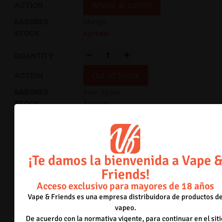
Añadir al carrito
Mango
Agotado
-
+
Out of Stock
Sour Apple
Agotado
-
+
Out of Stock
¡Te damos la bienvenida a Vape 
Blue Raspberry
Friends!
Agotado
Acceso exclusivo para mayores de 18 años
-
+
Vape & Friends es una empresa distribuidora de productos d
vapeo.
Out of Stock
De acuerdo con la normativa vigente, para continuar en el siti