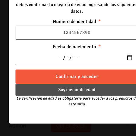
debes confirmar tu mayoría de edad ingresando los siguiente
Strawberry
datos.
Agotado
Número de identidad
-
+
Out of Stock
Fecha de nacimiento
Watermelon
1 disponibles
-
+
Confirmar y acceder
Añadir al carrito
Soy menor de edad
Grape
La verificación de edad es obligatoria para acceder a los productos d
Agotado
este sitio.
-
+
Out of Stock