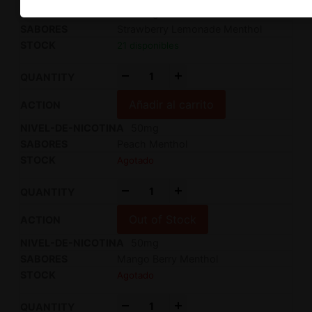
30mg
Strawberry Lemonade Menthol
21 disponibles
-
+
Añadir al carrito
50mg
Peach Menthol
Agotado
-
+
Out of Stock
50mg
Mango Berry Menthol
Agotado
-
+