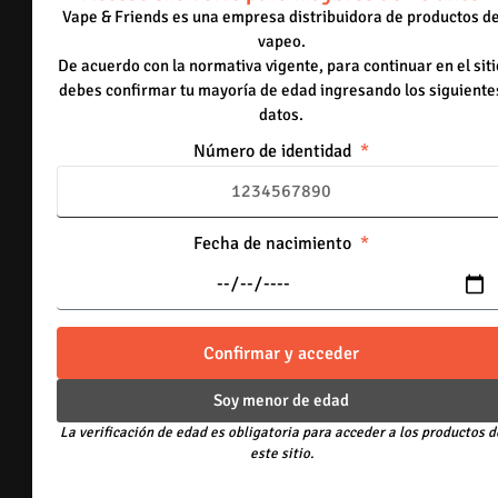
Vape & Friends es una empresa distribuidora de productos d
9 disponibles
vapeo.
De acuerdo con la normativa vigente, para continuar en el siti
-
+
debes confirmar tu mayoría de edad ingresando los siguiente
Añadir al carrito
datos.
Número de identidad
30mg
Apple Peardise Menthol
Agotado
Fecha de nacimiento
-
+
Out of Stock
30mg
Confirmar y acceder
Banana Menthol
17 disponibles
Soy menor de edad
La verificación de edad es obligatoria para acceder a los productos d
-
+
este sitio.
Añadir al carrito