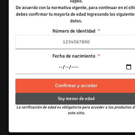
vapeo.
70 disponibles
De acuerdo con la normativa vigente, para continuar en el siti
debes confirmar tu mayoría de edad ingresando los siguiente
-
+
datos.
Número de identidad
Añadir al carrito
Mango con Maracuyá
22 disponibles
Fecha de nacimiento
-
+
Añadir al carrito
Confirmar y acceder
Piña Mentolada
37 disponibles
Soy menor de edad
-
+
La verificación de edad es obligatoria para acceder a los productos d
este sitio.
Añadir al carrito
Frambuesas