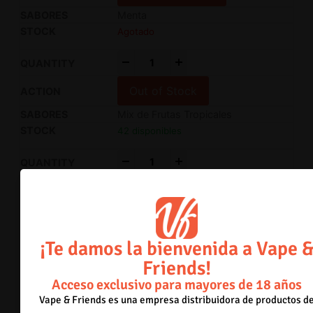
Menta
Agotado
-
+
Out of Stock
Mix de Frutas Tropicales
42 disponibles
-
+
Añadir al carrito
Tabaco con Vainilla (OG)
Agotado
¡Te damos la bienvenida a Vape 
-
+
Friends!
Acceso exclusivo para mayores de 18 años
Out of Stock
Vape & Friends es una empresa distribuidora de productos d
Piña con Coco y Frutas Tropicales