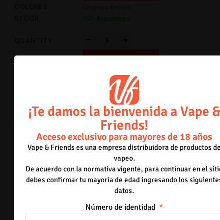
Cognac Brown
160 disponibles
-
+
Añadir al carrito
Horizon Blue
132 disponibles
¡Te damos la bienvenida a Vape 
-
+
Friends!
Añadir al carrito
Acceso exclusivo para mayores de 18 años
Coral Red
Vape & Friends es una empresa distribuidora de productos d
156 disponibles
vapeo.
De acuerdo con la normativa vigente, para continuar en el siti
-
+
debes confirmar tu mayoría de edad ingresando los siguiente
datos.
Añadir al carrito
Número de identidad
Jet Black