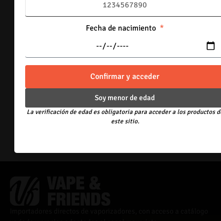
19 disponibles
Fecha de nacimiento
-
+
Añadir al carrito
Lilac Purple
Confirmar y acceder
170 disponibles
Soy menor de edad
-
+
La verificación de edad es obligatoria para acceder a los productos d
Añadir al carrito
este sitio.
Importadores directos de vaporizadores, con acceso a catálogo