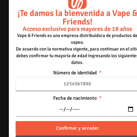
-
+
¡Te damos la bienvenida a Vape 
Añadir al carrito
Friends!
55mg
Acceso exclusivo para mayores de 18 años
Green Melon Ice
Vape & Friends es una empresa distribuidora de productos d
36 disponibles
vapeo.
De acuerdo con la normativa vigente, para continuar en el siti
-
+
debes confirmar tu mayoría de edad ingresando los siguiente
datos.
Añadir al carrito
Número de identidad
55mg
Apple Ice
49 disponibles
Fecha de nacimiento
-
+
Añadir al carrito
55mg
Confirmar y acceder
Mango Berry Ice