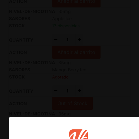
Añadir al carrito
35mg
Apple Ice
17 disponibles
-
+
Añadir al carrito
35mg
Mango Berry Ice
Agotado
-
+
Out of Stock
35mg
Strawberry Kiwi
8 disponibles