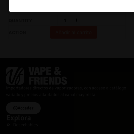
18 disponibles
-
+
Añadir al carrito
Importadores directos de vaporizadores, con acceso a catálogo
variado y precios adaptados al canal mayorista.
Acceder
Explora
Desechables