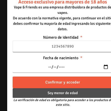
Acceso exclusivo para mayores de 18 años
Sandia con Fresa
Vape & Friends es una empresa distribuidora de productos d
17 disponibles
vapeo.
De acuerdo con la normativa vigente, para continuar en el siti
-
+
debes confirmar tu mayoría de edad ingresando los siguiente
datos.
Añadir al carrito
Número de identidad
Fresa Kiwi
19 disponibles
-
+
Fecha de nacimiento
Añadir al carrito
Manzana agria
20 disponibles
Confirmar y acceder
-
+
Soy menor de edad
La verificación de edad es obligatoria para acceder a los productos d
Añadir al carrito
este sitio.
Sandia Mentolada