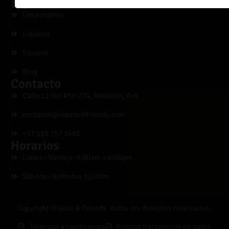
Explora
Desechables
Líquidos
Equipos
Blog
Contacto
Calle 11 Sur #50-234, Medellín, Ant.
contacto@vapeandfriends.com
+57 315 757 1465
Horarios
Lunes - Viernes: 9:00am a 6:00pm
Sábado : 9:00am a 12:00m
Copyright © Vape & Friends. Todos los derechos reservados.
Términos y condiciones
Política tratamiento de datos