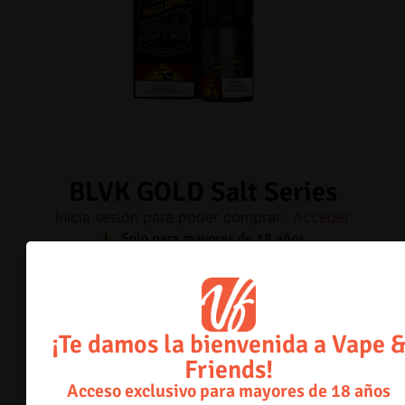
BLVK GOLD Salt Series
Inicia sesión para poder comprar.
Acceder
Solo para mayores de 18 años.
35mg
Double Mint
Agotado
¡Te damos la bienvenida a Vape 
Friends!
-
+
Acceso exclusivo para mayores de 18 años