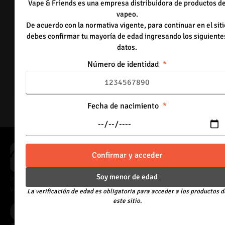
Out of Stock
Vape & Friends es una empresa distribuidora de productos d
vapeo.
50mg
De acuerdo con la normativa vigente, para continuar en el siti
Double Mint
debes confirmar tu mayoría de edad ingresando los siguiente
Agotado
datos.
-
+
Número de identidad
Out of Stock
Fecha de nacimiento
Confirmar y acceder
Soy menor de edad
Importadores directos de vaporizadores, con acceso a catálogo
variado y precios adaptados al canal mayorista.
La verificación de edad es obligatoria para acceder a los productos d
este sitio.
Acceder