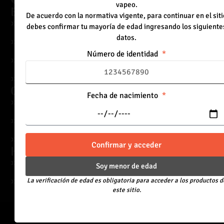
vapeo.
Explora
De acuerdo con la normativa vigente, para continuar en el siti
Desechables
debes confirmar tu mayoría de edad ingresando los siguiente
datos.
Líquidos
Número de identidad
Equipos
Blog
Contacto
Fecha de nacimiento
Calle 11 Sur #50-234, Medellín, Ant.
contacto@vapeandfriends.com
+57 315 757 1465
Confirmar y acceder
Horarios
Lunes - Viernes: 9:00am a 6:00pm
Soy menor de edad
La verificación de edad es obligatoria para acceder a los productos d
Sábado : 9:00am a 12:00m
este sitio.
Copyright © Vape & Friends. Todos los derechos reservados.