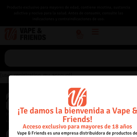
Producto exclusivo para mayores de edad, contiene nicotina, sustancia
adictiva y nociva para la salud. Antes de consumir, consulte las
indicaciones y contraindicaciones de uso.
0
[user_registration_my_account]
¡Te damos la bienvenida a Vape 
Importadores directos de vaporizadores, con acceso a catálogo
Friends!
variado y precios adaptados al canal mayorista.
Acceso exclusivo para mayores de 18 años
Vape & Friends es una empresa distribuidora de productos d
Acceder